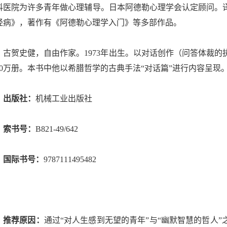
科医院为许多青年做心理辅导。日本阿德勒心理学会认定顾问。
经病》，著作有《阿德勒心理学入门》等多部作品。
古贺史健，自由作家。
1973
年出生。以对话创作（问答体裁的
0
万册。本书中他以希腊哲学的古典手法
“
对话篇
”
进行内容呈现
出版社：
机械工业出版社
索书号：
B821-49/642
国际书号：
9787111495482
推荐原因：
通过
“
对人生感到无望的青年
”
与
“
幽默智慧的哲人
”