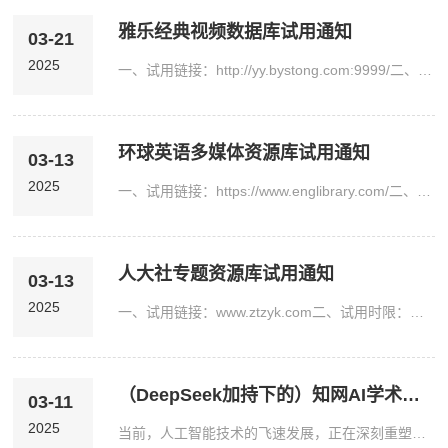
雅乐经典视频数据库试用通知
03-21
2025
一、试用链接：http://yy.bystong.com:9999/二、试用时限：即日起至2026年6月6日三、资源简介雅乐经典视频数据库是一套功能强大的多媒体视频点播系统，基于雅乐影院V3版内核，支持任意点播拖拽，PC端和移动端均支持免费在线播放，数据库包含影视类、综艺类、纪录片、体育类、动漫类等海量的精彩大片和丰富的影视资源，影片画面清晰、播放流畅、无广告弹窗，数据常态化同步更新。Ø 同步院线，同步惊喜：年度首播如《你想活出怎样的人生》...
环球英语多媒体资源库试用通知
03-13
2025
一、试用链接：https://www.englibrary.com/二、试用时限：即日起至2025年12月31日三、资源简介环球英语多媒体资源库具有雅思、托福、GRE、BEC商务英语、四六级、专四专八、考研考博、职称英语、外教口语、中教听说、新概念英语、词汇语法发音、实用英语、日韩法德多语种、留学文书写作中心等多项综合性外语辅导课程。涵盖出国英语、学历英语、应用英语、职业英语、热门小语种、职称英语等六大类九百门近29000集环球名师海量课程视频，...
人大社专题资源库试用通知
03-13
2025
一、试用链接：www.ztzyk.com二、试用时限：即日起至2025年12月31日三、资源简介人大社专题资源库整合了2000多册中国人民大学出版社在人文社科领域经典的学术著作，汇集人大社精品主题出版资源、经济学、法学、管理学等领域的内容资源，其中多部作品荣获国家各类重要奖项，资源丰富，内容权威。人大社专题资源库目前有中国哲学社会科学文库、党员学习资源库、法学研究资源库、经济学研究资源库4个分库，涵盖政治、经济、法学、历史等多个学科，...
（DeepSeek加持下的）知网AI学术研究助手试用通知
03-11
2025
当前，人工智能技术的飞速发展，正在深刻重塑科研创新、教育教学与学习工作的全新范式。知网AI学术研究助手× DeepSeek的强强结合，为学习研究注入了强劲的推动力。为推动人工智能技术全场景赋能师生的学习与研究，全面提升学研效率、激发创新潜能。我校现已开通知网AI学术研究助手的试用服务，欢迎广大师生试用体验。访问网址：https://aiplus.cnki.net/试用时间：即日起至2025年 6 月 9 日一、使用步骤步骤一:登录登录知网首页www....