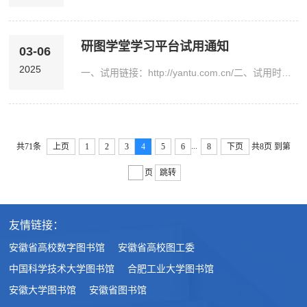
研图学堂学习平台试用通知
03-06
2025
一、试用链接：http://yantu.com.cn/二、试用时限：即日起至2025年12月31日三、资源简介研图学堂学习平台目前由视频课程资源、题库资源、AI择校系统、资讯服务4个功能模块组成，包括考研公共课、考研专业课、考研院校规划课程、英语四六级、教师资格证等视频课程资源。四、访问方式校园网内直接点击访问，非校园网请通过校外访问方式(点此进入)。五、访问说明1.PC端第一步：校园网内许可IP范围内，在图书馆网站点击“研图学堂”使用。...
...
共71条
上页
1
2
3
4
5
6
8
下页
共8页
到第
页
跳转
友情链接：
安徽省高校数字图书馆
安徽省高校图工委
中国科学技术大学图书馆
合肥工业大学图书馆
安徽大学图书馆
安徽省图书馆