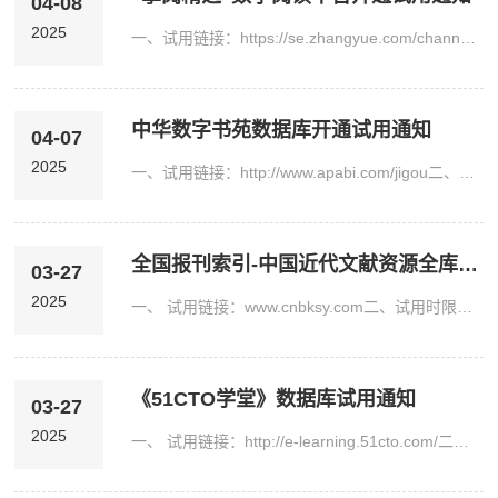
04-08
2025
一、试用链接：https://se.zhangyue.com/channel/index?appId=80351c12二、试用时限：即日起至2026年12月31日三、资源简介掌阅精选是掌阅科技旗下专注为高校读者推出的高品质阅读服务平台。由资深编辑从50多万册海量书籍中基于豆瓣高分、当当/亚马逊畅销榜、大奖书系、掌阅独家首发等遴选出20万册精品电子书和50万集有声书，每月上架新书2000-3000册。书库自动更新，充分满足师生多领域、多场景的阅读需求，为读者提供独一无二的阅读新体验。...
中华数字书苑数据库开通试用通知
04-07
2025
一、试用链接：http://www.apabi.com/jigou二、试用时限：即日起至2025年10月30日三、资源简介中华数字书苑是北京阿帕比推出的专业的优质中文数字内容整合服务平台。该平台与近千家出版社及报社合作，收录了海量丰富优质正版数字资源，约150万册电子图书可供全文检索、在线试读，70万册可供全文下载；约各级各类报纸；约1000种工具书、约8万张艺术类、设计类、建筑类等珍贵图片资源。（1）电子图书资源全文库：首页设置电子图书专题，...
全国报刊索引-中国近代文献资源全库试用通知
03-27
2025
一、 试用链接：www.cnbksy.com二、试用时限：即日起至2025年8月26日三、资源简介《中国近代文献资源全库》由上海图书馆制作出品，目前内容分为近代期刊、近代报纸、近代图书三大部分以及精品文献全文检索和近代图片检索两大功能升级。1、 期刊部分：期刊部分内容分为“晚清期刊”和“民国期刊”两个全文数据库。《晚清期刊全文数据库（1833～1911）》收录1833年至1910年间出版的600余种期刊，共收录全文53万余篇，是研究晚清时期历史、...
《51CTO学堂》数据库试用通知
03-27
2025
一、 试用链接：http://e-learning.51cto.com/二、试用时限：即日起至2025年7月26日三、资源简介《51CTO学堂》是为高校打造的IT技能在线学习及实战培训平台，以IT培训课程为主。课程范围：前端开发、安全、办公软件、测试、产品经理、大数据、后端开发、金融/财会、考试认证、企业实践院、区块链、人工智能、设计制作、数据库、网络技术、物联网、兴趣教学、研发管理、移动开发、游戏开发、云计算、运维、运营营销、职业发展等。四、...