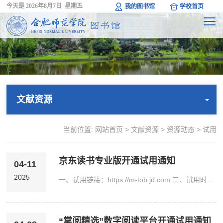
今天是
2026年8月7日 星期五
我的图书馆
学校首页
文献资源
当前位置:
网站首页
>
文献资源
>
资源动态
>
试用
京东读书专业版开通试用通知
04-11
2025
一、试用链接：https://m-tob.jd.com 二、试用时限：即日起至2025年10月9日三、资源简介京东读书专业版，是一个以新书为主的电子书阅读平台。平台资源丰富且新书更新快，现有20万册正版电子图书，覆盖文学、历史、经济、军事、工业技术、艺术等十多个学科。 每月定期更新新书。四、访问方式1、网页访问https://m-tob.jd.com2、京东读书专业版APP安卓系统可通过华为应用市场、小米应用商店、百度手机市场等应用市场搜索“京东读书专业版”...
“掌阅精选”数字阅读平台开通试用通知